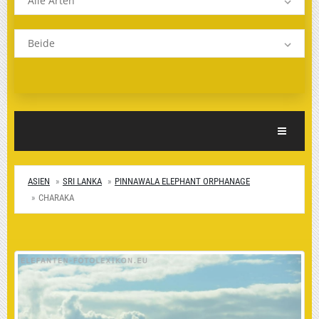
Alle Arten
Beide
Toggle Nav
ASIEN
SRI LANKA
PINNAWALA ELEPHANT ORPHANAGE
CHARAKA