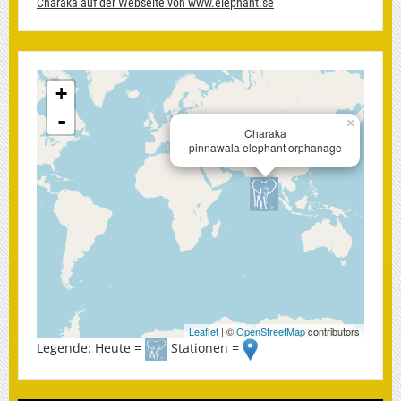
Charaka auf der Webseite von www.elephant.se
+
-
×
Charaka
pinnawala elephant orphanage
Leaflet
| ©
OpenStreetMap
contributors
Legende: Heute =
Stationen =