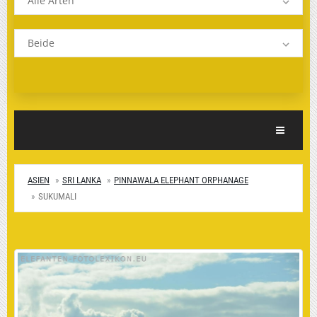
Alle Arten
Beide
Toggle Nav
ASIEN
SRI LANKA
PINNAWALA ELEPHANT ORPHANAGE
SUKUMALI