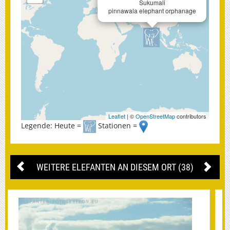
Sukumali
pinnawala elephant orphanage
Leaflet
| ©
OpenStreetMap
contributors
Legende: Heute =
Stationen =
WEITERE ELEFANTEN AN DIESEM ORT (38)