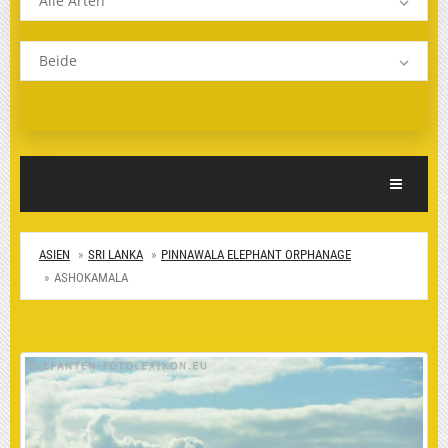
Alle Arten
Beide
Toggle Nav
ASIEN
SRI LANKA
PINNAWALA ELEPHANT ORPHANAGE
ASHOKAMALA