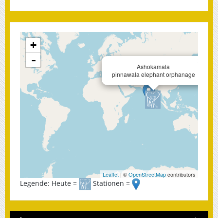
+
-
×
Ashokamala
pinnawala elephant orphanage
Leaflet
| ©
OpenStreetMap
contributors
Legende: Heute =
Stationen =