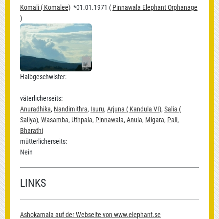
Komali ( Komalee)
*01.01.1971 (
Pinnawala Elephant Orphanage
)
Halbgeschwister:
väterlicherseits:
Anuradhika
,
Nandimithra
,
Isuru
,
Arjuna ( Kandula VI)
,
Salia (
Saliya)
,
Wasamba
,
Uthpala
,
Pinnawala
,
Anula
,
Migara
,
Pali
,
Bharathi
mütterlicherseits:
Nein
LINKS
Ashokamala auf der Webseite von www.elephant.se