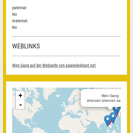
paternal:
No
maternal:
No
WEBLINKS
Wen Gang auf der Webseite von asianelephant.net
+
Wen Gang
shenzen shenzen safari par
-