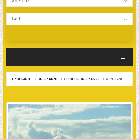
all kinds
both
Toggle Nav
UNBEKANNT
UNBEKANNT
VERBLEIB UNBEKANNT
WEN GANG