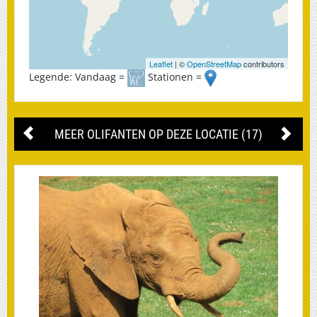
Leaflet
| ©
OpenStreetMap
contributors
Legende: Vandaag =
Stationen =
MEER OLIFANTEN OP DEZE LOCATIE (17)