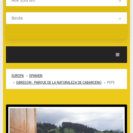
Alle soorten
Beide
Toggle Nav
EUROPA
SPANIEN
OBREGON - PARQUE DE LA NATURALEZA DE CABARCENO
PEPE