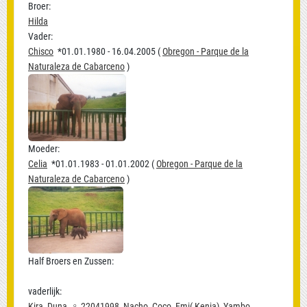
Broer:
Hilda
Vader:
Chisco
*01.01.1980 - 16.04.2005 (
Obregon - Parque de la
Naturaleza de Cabarceno
)
Moeder:
Celia
*01.01.1983 - 01.01.2002 (
Obregon - Parque de la
Naturaleza de Cabarceno
)
Half Broers en Zussen:
vaderlijk:
Kira
,
Duna
,
♀ 22041998
,
Nacho
,
Coco
,
Emi( Kenia)
,
Yambo
,