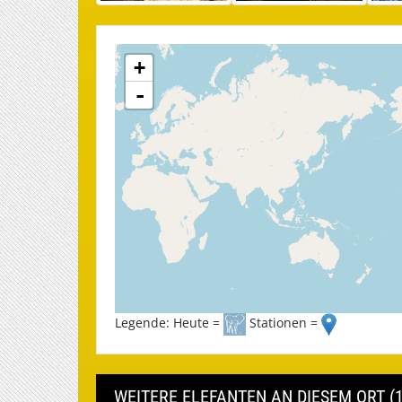
+
-
Legende: Heute =
Stationen =
WEITERE ELEFANTEN AN DIESEM ORT (1