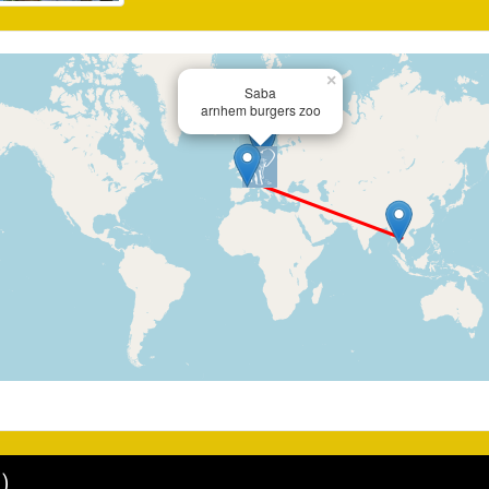
×
Saba
arnhem burgers zoo
)