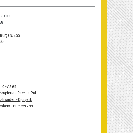
maximus
68
 Burgers Zoo
nde
ild - Asien
ompierre - Parc Le Pal
olmarden - Djurpark
rnhem - Burgers Zoo