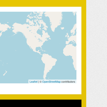
Leaflet
| ©
OpenStreetMap
contributors