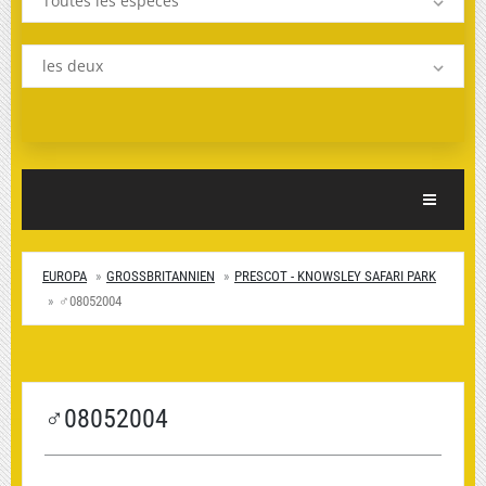
Toutes les espèces
les deux
Toggle Nav
EUROPA
GROSSBRITANNIEN
PRESCOT - KNOWSLEY SAFARI PARK
♂08052004
♂08052004