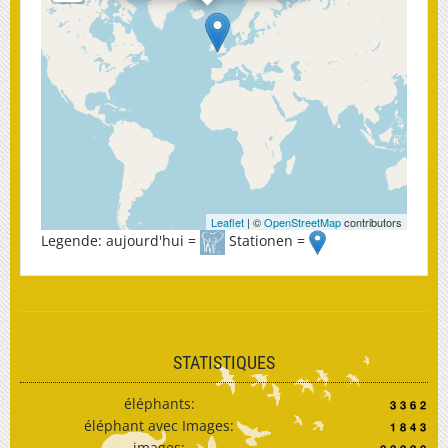
Leaflet
| ©
OpenStreetMap
contributors
Legende: aujourd'hui =
Stationen =
STATISTIQUES
éléphants:
éléphant avec Images:
images: