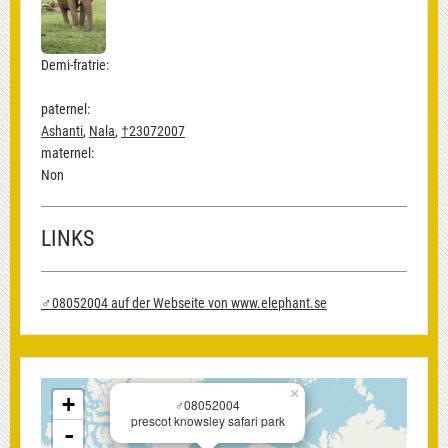
Demi-fratrie:
paternel:
Ashanti
,
Nala
,
†23072007
maternel:
Non
LINKS
♂08052004 auf der Webseite von www.elephant.se
×
+
♂08052004
prescot knowsley safari park
-