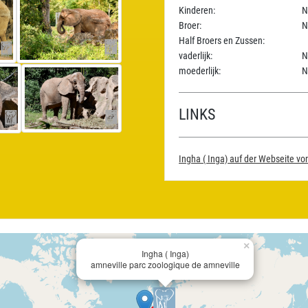
Kinderen:
N
Broer:
N
Half Broers en Zussen:
vaderlijk:
N
moederlijk:
N
LINKS
Ingha ( Inga) auf der Webseite v
×
Ingha ( Inga)
amneville parc zoologique de amneville