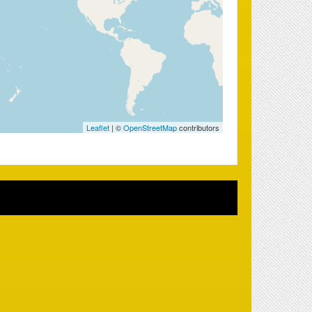
Leaflet
| ©
OpenStreetMap
contributors