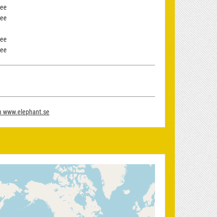
ee
ee
ee
ee
on www.elephant.se