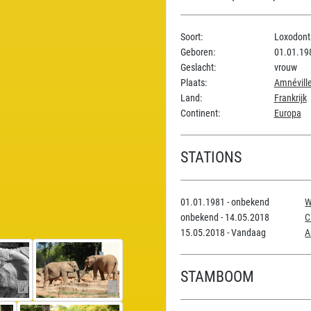
Soort:
Loxodonta
Geboren:
01.01.19
Geslacht:
vrouw
Plaats:
Amnéville
Land:
Frankrijk
Continent:
Europa
STATIONS
01.01.1981 - onbekend
W
onbekend - 14.05.2018
C
15.05.2018 - Vandaag
A
STAMBOOM