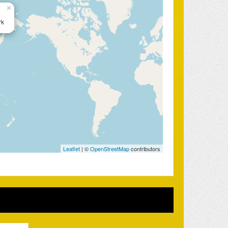
×
rk
Leaflet
| ©
OpenStreetMap
contributors