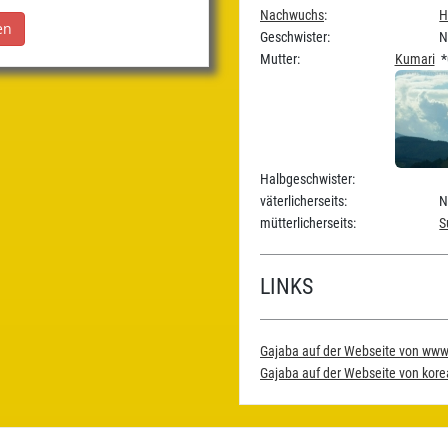
Nachwuchs
:
H
Geschwister:
N
Mutter:
Kumari
*0
Halbgeschwister:
väterlicherseits:
N
mütterlicherseits:
S
LINKS
Gajaba auf der Webseite von www
Gajaba auf der Webseite von kor