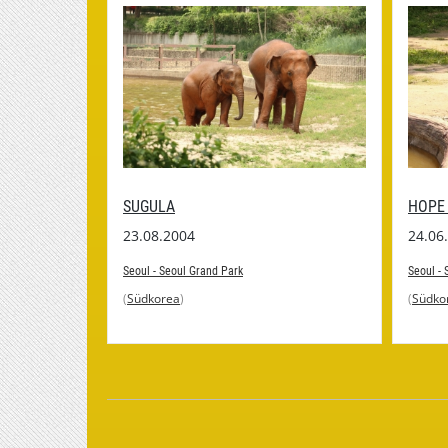
SUGULA
HOPE 
23.08.2004
24.06
Seoul - Seoul Grand Park
Seoul - 
(
Südkorea
)
(
Südko