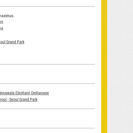
maximus
05
18
eoul Grand Park
innawala Elephant Orphanage
eoul - Seoul Grand Park