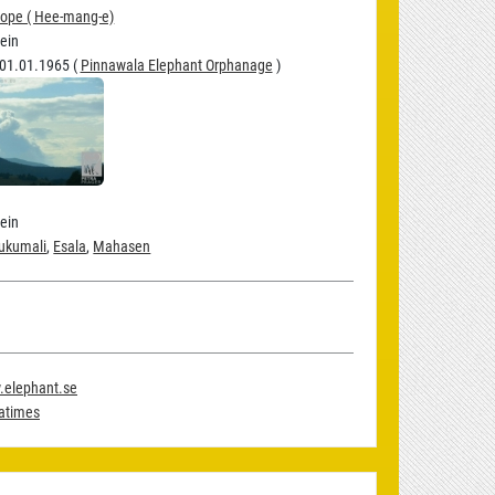
ope ( Hee-mang-e)
ein
1.01.1965 (
Pinnawala Elephant Orphanage
)
ein
ukumali
,
Esala
,
Mahasen
.elephant.se
eatimes