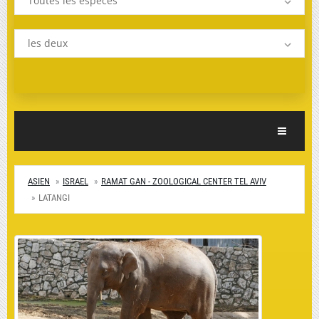
Toutes les espèces
les deux
Toggle Nav
ASIEN
ISRAEL
RAMAT GAN - ZOOLOGICAL CENTER TEL AVIV
LATANGI