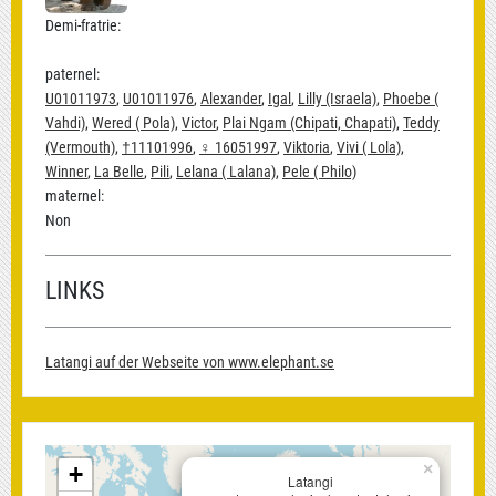
Demi-fratrie:
paternel:
U01011973
,
U01011976
,
Alexander
,
Igal
,
Lilly (Israela)
,
Phoebe (
Vahdi)
,
Wered ( Pola)
,
Victor
,
Plai Ngam (Chipati, Chapati)
,
Teddy
(Vermouth)
,
†11101996
,
♀ 16051997
,
Viktoria
,
Vivi ( Lola)
,
Winner
,
La Belle
,
Pili
,
Lelana ( Lalana)
,
Pele ( Philo)
maternel:
Non
LINKS
Latangi auf der Webseite von www.elephant.se
×
+
Latangi