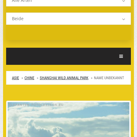
Alle Arten
Beide
Toggle Nav
ASIE
CHINE
SHANGHAI WILD ANIMAL PARK
NAME UNBEKANNT