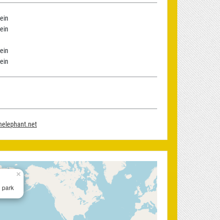
ein
ein
ein
ein
nelephant.net
×
 park