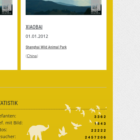
XIAOBAI
NAME UNBEKANNT
1.01.2012
01.01.2012
hanghai Wild Animal Park
Shanghai Wild Animal Park
China
)
(
China
)
TATISTIK
efanten:
ef. mit Bild:
tos:
sucher: