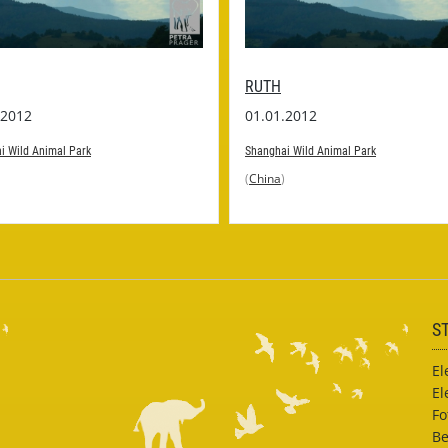
RUTH
01.01.2012
0
k
Shanghai Wild Animal Park
S
(
China
)
(
S
El
El
Fo
Be