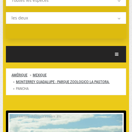
Toutes les espèces
les deux
Toggle Nav
AMÉRIQUE
MEXIQUE
MONTERREY GUADALUPE - PARQUE ZOOLOGICO LA PASTORA.
PANCHA