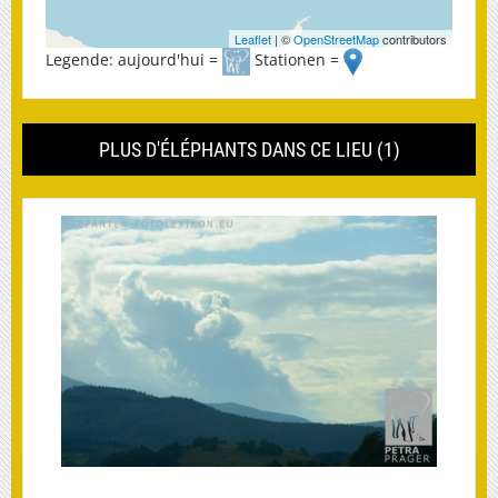
Leaflet
| ©
OpenStreetMap
contributors
Legende: aujourd'hui =
Stationen =
PLUS D'ÉLÉPHANTS DANS CE LIEU (1)