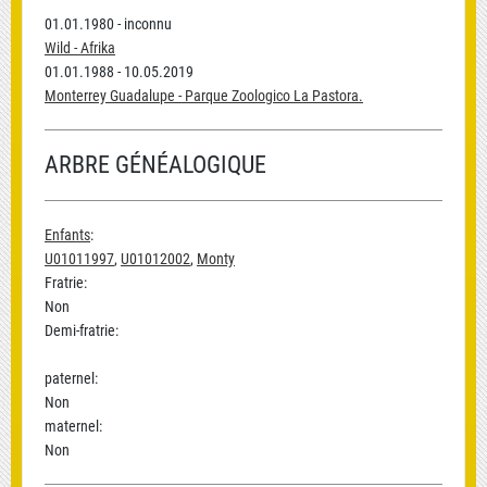
01.01.1980 - inconnu
Wild - Afrika
01.01.1988 - 10.05.2019
Monterrey Guadalupe - Parque Zoologico La Pastora.
ARBRE GÉNÉALOGIQUE
Enfants
:
U01011997
,
U01012002
,
Monty
Fratrie:
Non
Demi-fratrie:
paternel:
Non
maternel:
Non