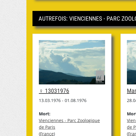
AUTREFOIS: VIENCIENNES - PARC ZOOLO
♀ 13031976
Man
13.03.1976 - 01.08.1976
28.0
Mort:
Mor
Vienciennes - Parc Zoologique
Vien
de Paris
de P
(
France
)
(
Fra