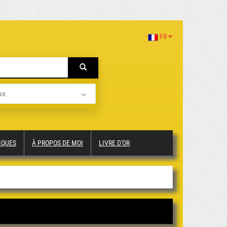
FR
ux
IQUES
À PROPOS DE MOI
LIVRE D'OR