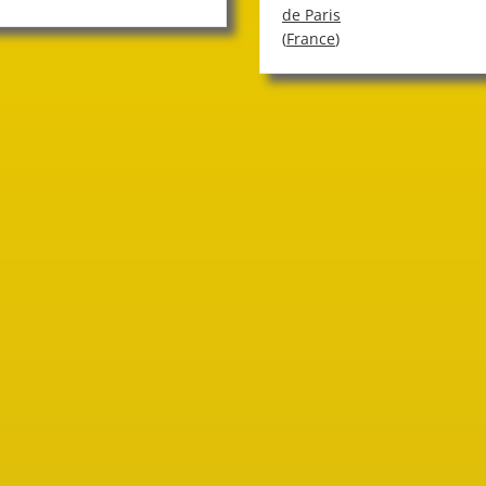
de Paris
(
France
)