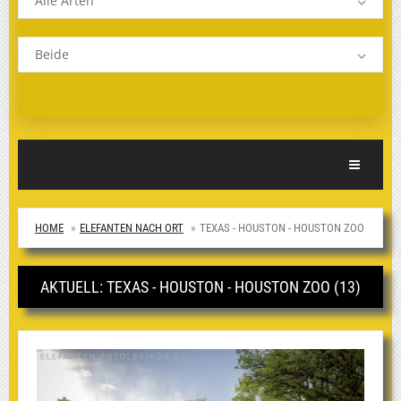
Alle Arten
Beide
Toggle Nav
HOME
ELEFANTEN NACH ORT
TEXAS - HOUSTON - HOUSTON ZOO
AKTUELL: TEXAS - HOUSTON - HOUSTON ZOO (13)