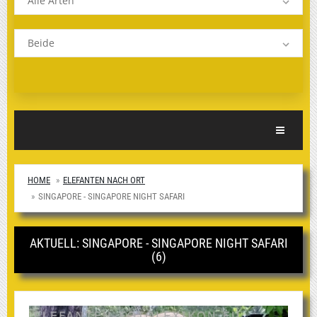
Alle Arten
Beide
Toggle Nav
HOME
ELEFANTEN NACH ORT
SINGAPORE - SINGAPORE NIGHT SAFARI
AKTUELL: SINGAPORE - SINGAPORE NIGHT SAFARI
(6)