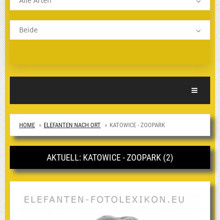
Alle Arten
Beide
Toggle Nav
HOME
ELEFANTEN NACH ORT
KATOWICE - ZOOPARK
AKTUELL: KATOWICE - ZOOPARK (2)