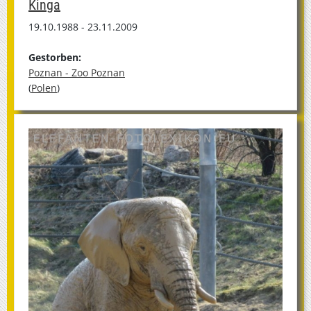
Kinga
19.10.1988 - 23.11.2009
Gestorben:
Poznan - Zoo Poznan
(
Polen
)