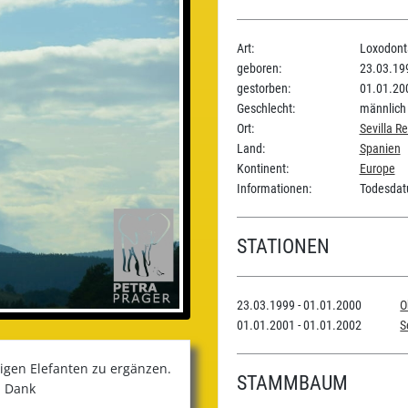
Art:
Loxodonta
geboren:
23.03.19
gestorben:
01.01.20
Geschlecht:
männlich
Ort:
Sevilla R
Land:
Spanien
Kontinent:
Europe
Informationen:
Todesdat
STATIONEN
23.03.1999 - 01.01.2000
O
01.01.2001 - 01.01.2002
S
iligen Elefanten zu ergänzen.
STAMMBAUM
n Dank