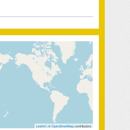
Leaflet
| ©
OpenStreetMap
contributors