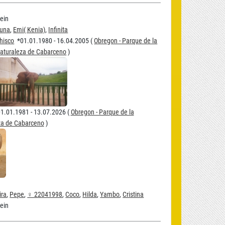
ein
una
,
Emi( Kenia)
,
Infinita
hisco
*01.01.1980 - 16.04.2005 (
Obregon - Parque de la
aturaleza de Cabarceno
)
.01.1981 - 13.07.2026 (
Obregon - Parque de la
za de Cabarceno
)
ira
,
Pepe
,
♀ 22041998
,
Coco
,
Hilda
,
Yambo
,
Cristina
ein