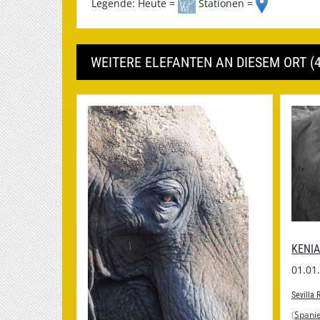
Legende: Heute =
Stationen =
WEITERE ELEFANTEN AN DIESEM ORT (4
KENIA
01.01
Sevilla 
(
Spani