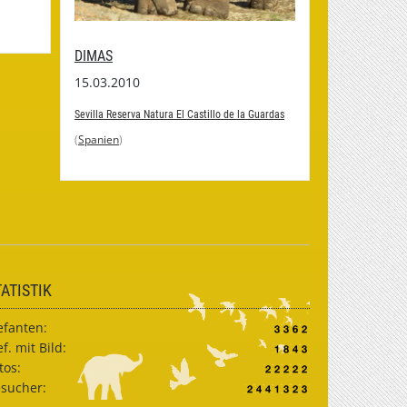
DIMAS
15.03.2010
Sevilla Reserva Natura El Castillo de la Guardas
(
Spanien
)
TATISTIK
efanten:
ef. mit Bild:
tos:
sucher: