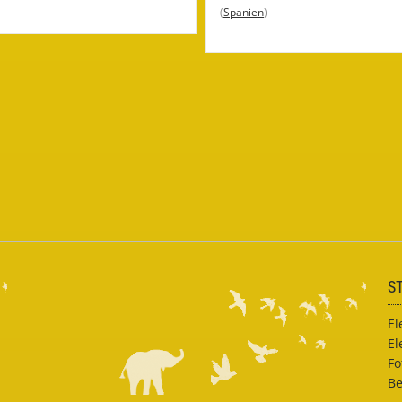
(
Spanien
)
S
El
El
Fo
Be