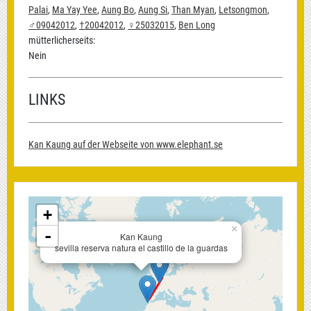
Palai
,
Ma Yay Yee
,
Aung Bo
,
Aung Si
,
Than Myan
,
Letsongmon
,
♂09042012
,
†20042012
,
♀25032015
,
Ben Long
mütterlicherseits:
Nein
LINKS
Kan Kaung auf der Webseite von www.elephant.se
+
×
-
Kan Kaung
sevilla reserva natura el castillo de la guardas