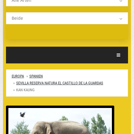
Alle Arten
Beide
Toggle Nav
EUROPA
SPANIEN
SEVILLA RESERVA NATURA EL CASTILLO DE LA GUARDAS
KAN KAUNG