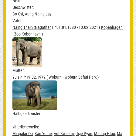
Nein
Geschwister:
Bo Gyi
,
Aung Naing Lay
Vater:
Naing Thein (Nagathan)
*01.01.1980 - 10.02.2021 (
Kopenhagen
- Zoo Kobenhavn
)
Mutter:
Yu zin
*19.02.1979 (
Woburn - Woburn Safari Park
)
Halbgeschwister:
väterlicherseits:
Mingalar Oo
,
Kan Yome
,
Ant Bwe Lay
,
Tsje Pyan
,
Maung Htoo
,
Ma