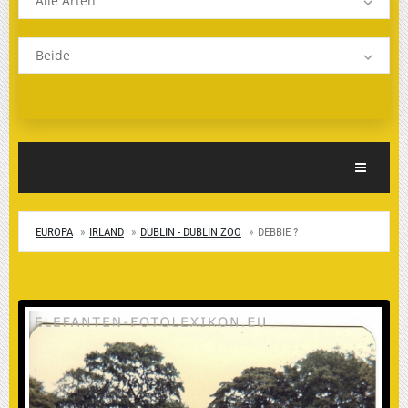
Alle Arten
Beide
Toggle Nav
EUROPA
IRLAND
DUBLIN - DUBLIN ZOO
DEBBIE ?