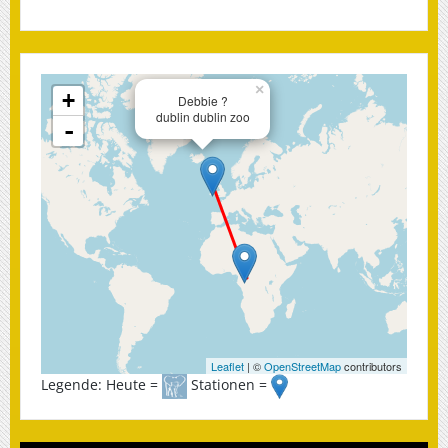
×
+
Debbie ?
dublin dublin zoo
-
Leaflet
| ©
OpenStreetMap
contributors
Legende: Heute =
Stationen =