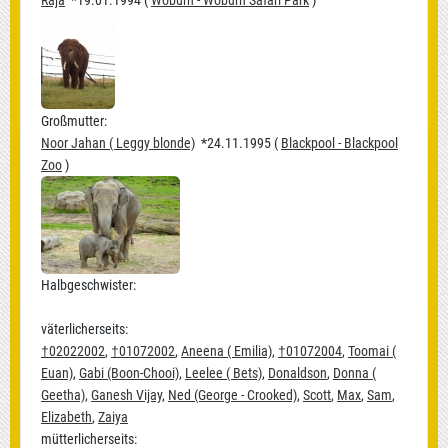
Raja
*19.01.1994 (
Woburn - Woburn Safari Park
)
Großmutter:
Noor Jahan ( Leggy blonde)
*24.11.1995 (
Blackpool - Blackpool
Zoo
)
Halbgeschwister:
väterlicherseits:
†02022002
,
†01072002
,
Aneena ( Emilia)
,
†01072004
,
Toomai (
Euan)
,
Gabi (Boon-Chooi)
,
Leelee ( Bets)
,
Donaldson
,
Donna (
Geetha)
,
Ganesh Vijay
,
Ned (George - Crooked)
,
Scott
,
Max
,
Sam
,
Elizabeth
,
Zaiya
mütterlicherseits: