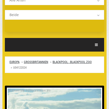
Alle Arten
Beide
Toggle Nav
EUROPA
GROSSBRITANNIEN
BLACKPOOL - BLACKPOOL ZOO
U04122024