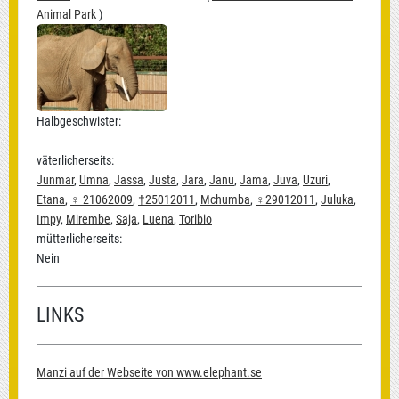
Animal Park
)
Halbgeschwister:
väterlicherseits:
Junmar
,
Umna
,
Jassa
,
Justa
,
Jara
,
Janu
,
Jama
,
Juva
,
Uzuri
,
Etana
,
♀ 21062009
,
†25012011
,
Mchumba
,
♀29012011
,
Juluka
,
Impy
,
Mirembe
,
Saja
,
Luena
,
Toribio
mütterlicherseits:
Nein
LINKS
Manzi auf der Webseite von www.elephant.se