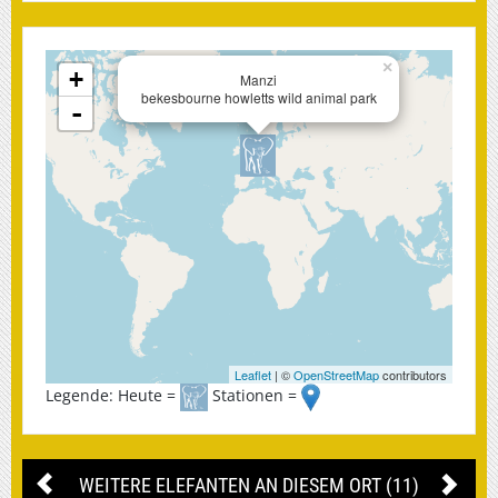
×
+
Manzi
bekesbourne howletts wild animal park
-
Leaflet
| ©
OpenStreetMap
contributors
Legende: Heute =
Stationen =
WEITERE ELEFANTEN AN DIESEM ORT (11)