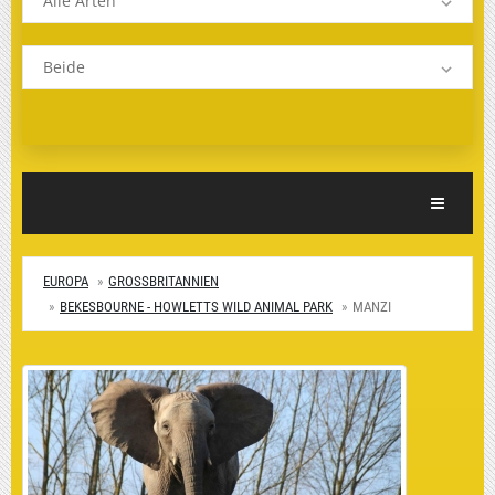
Alle Arten
Beide
Toggle Nav
EUROPA
GROSSBRITANNIEN
BEKESBOURNE - HOWLETTS WILD ANIMAL PARK
MANZI