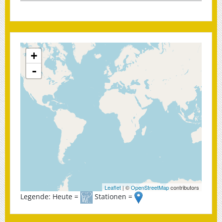
+
-
Leaflet
| ©
OpenStreetMap
contributors
Legende: Heute =
Stationen =