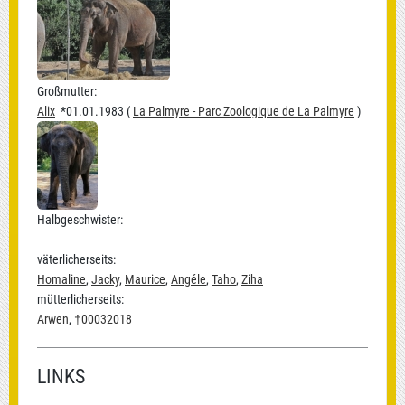
Großmutter:
Alix
*01.01.1983 (
La Palmyre - Parc Zoologique de La Palmyre
)
Halbgeschwister:
väterlicherseits:
Homaline
,
Jacky
,
Maurice
,
Angéle
,
Taho
,
Ziha
mütterlicherseits:
Arwen
,
†00032018
LINKS