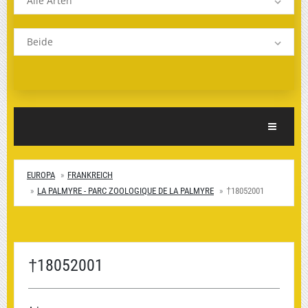
Alle Arten
Beide
Toggle Nav
EUROPA
FRANKREICH
LA PALMYRE - PARC ZOOLOGIQUE DE LA PALMYRE
†18052001
†18052001