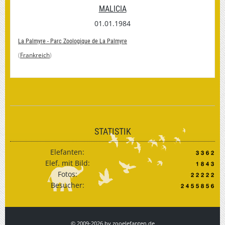
MALICIA
01.01.1984
La Palmyre - Parc Zoologique de La Palmyre
(
Frankreich
)
STATISTIK
Elefanten:
Elef. mit Bild:
Fotos:
Besucher:
© 2009-2026 by zooelefanten.de