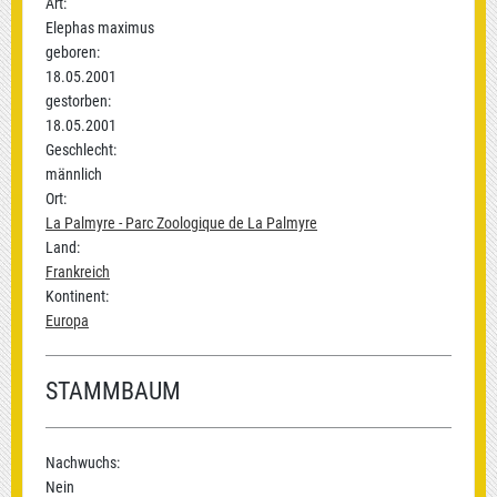
Art:
Elephas maximus
geboren:
18.05.2001
gestorben:
18.05.2001
Geschlecht:
männlich
Ort:
La Palmyre - Parc Zoologique de La Palmyre
Land:
Frankreich
Kontinent:
Europa
STAMMBAUM
Nachwuchs:
Nein