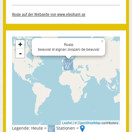
Rosie auf der Webseite von www.elephant.se
×
+
Rosie
beauval st aignan zooparc de beauval
-
Leaflet
| ©
OpenStreetMap
contributors
Legende: Heute =
Stationen =