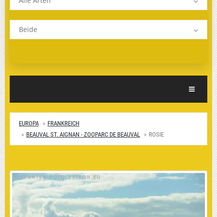
Alle Arten
Beide
Toggle Nav
EUROPA
FRANKREICH
BEAUVAL ST. AIGNAN - ZOOPARC DE BEAUVAL
ROSIE