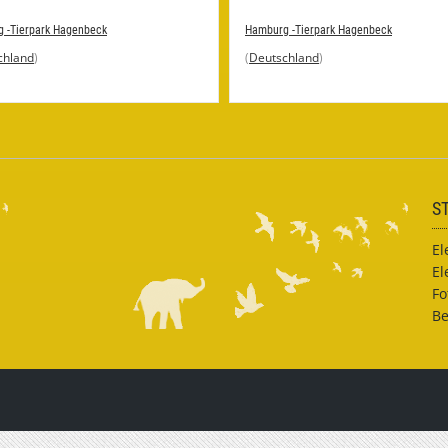
 -Tierpark Hagenbeck
Hamburg -Tierpark Hagenbeck
chland
)
(
Deutschland
)
S
El
El
Fo
Be