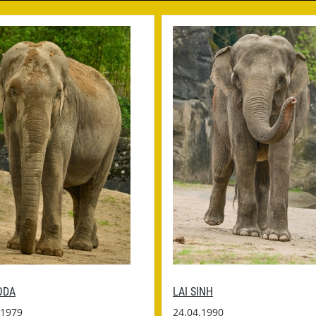
ODA
LAI SINH
.1979
24.04.1990