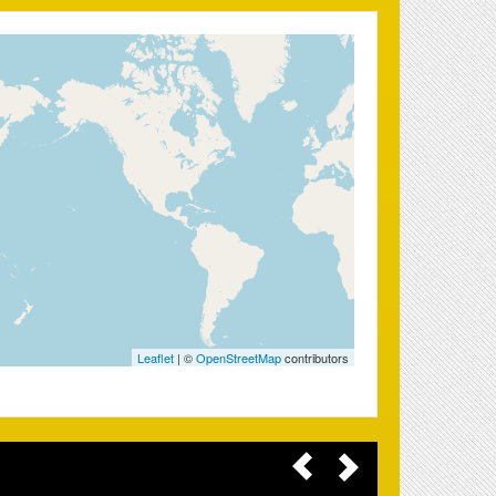
Leaflet
| ©
OpenStreetMap
contributors