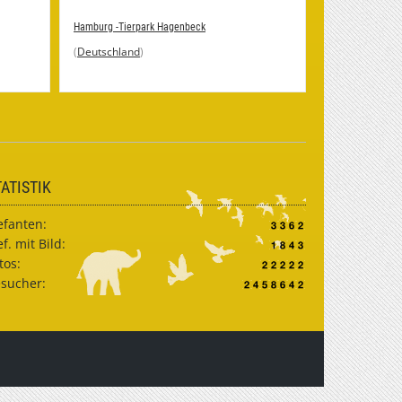
Hamburg -Tierpark Hagenbeck
(
Deutschland
)
TATISTIK
efanten:
ef. mit Bild:
tos:
sucher: