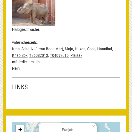
Halbgeschwister:
väterlicherseits:
Irma
,
Schottzi ( Irma Boon Mar)
,
Maja
,
Hakon
,
Coco
,
Hannibal
,
Khao Sok
,
†26082013
,
†04092015
,
Plaisak
mütterlicherseits:
Nein
LINKS
×
+
Punjab