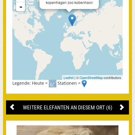
kopenhagen zoo kobenhavn
-
Leaflet
| ©
OpenStreetMap
contributors
Legende: Heute =
Stationen =
WEITERE ELEFANTEN AN DIESEM ORT (6)