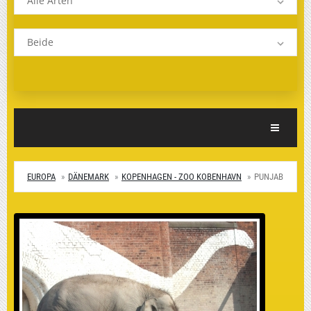
Alle Arten
Beide
Toggle Nav
EUROPA
DÄNEMARK
KOPENHAGEN - ZOO KOBENHAVN
PUNJAB