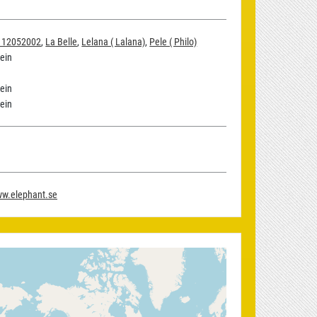
12052002
,
La Belle
,
Lelana ( Lalana)
,
Pele ( Philo)
ein
ein
ein
ww.elephant.se