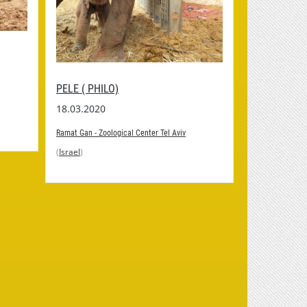
PELE ( PHILO)
18.03.2020
Ramat Gan - Zoological Center Tel Aviv
(
Israel
)