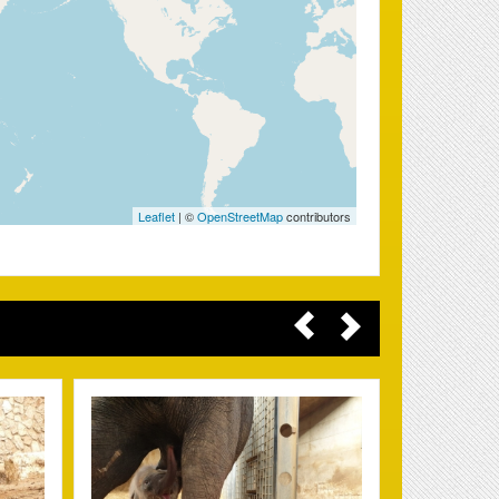
Leaflet
| ©
OpenStreetMap
contributors