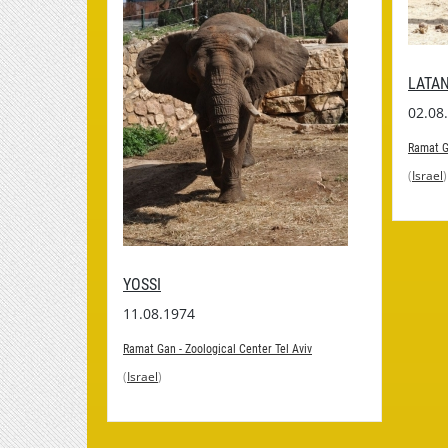
LATAN
02.08
l Aviv
Ramat Ga
(
Israel
)
YOSSI
11.08.1974
Ramat Gan - Zoological Center Tel Aviv
(
Israel
)