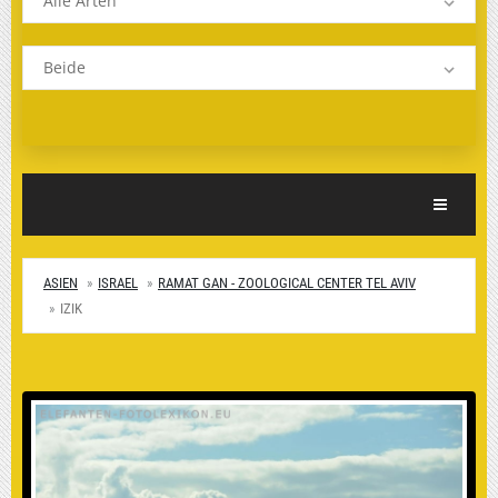
Alle Arten
Beide
Toggle Nav
ASIEN
ISRAEL
RAMAT GAN - ZOOLOGICAL CENTER TEL AVIV
IZIK