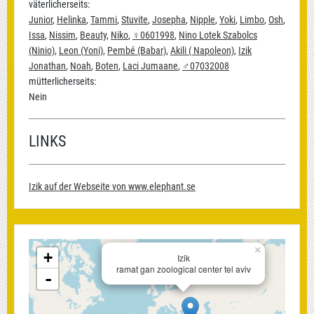
väterlicherseits:
Junior
,
Helinka
,
Tammi
,
Stuvite
,
Josepha
,
Nipple
,
Yoki
,
Limbo
,
Osh
,
Issa
,
Nissim
,
Beauty
,
Niko
,
♀0601998
,
Nino Lotek Szabolcs
(Ninio)
,
Leon (Yoni)
,
Pembé (Babar)
,
Akili ( Napoleon)
,
Izik
Jonathan
,
Noah
,
Boten
,
Laci Jumaane
,
♂07032008
mütterlicherseits:
Nein
LINKS
Izik auf der Webseite von www.elephant.se
×
+
Izik
ramat gan zoological center tel aviv
-