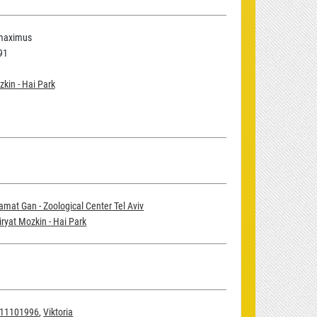
maximus
91
zkin - Hai Park
amat Gan - Zoological Center Tel Aviv
iryat Mozkin - Hai Park
11101996
,
Viktoria