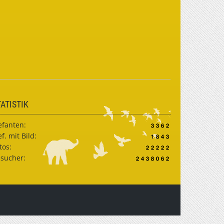
TATISTIK
efanten:
ef. mit Bild:
tos:
sucher: