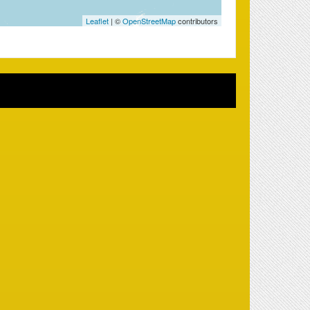
Leaflet
| ©
OpenStreetMap
contributors