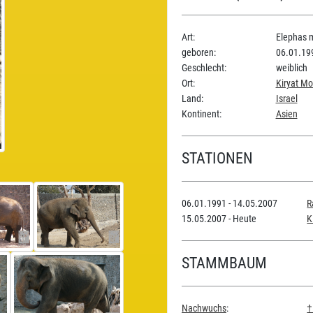
Art:
Elephas 
geboren:
06.01.19
Geschlecht:
weiblich
Ort:
Kiryat Mo
Land:
Israel
Kontinent:
Asien
STATIONEN
06.01.1991 - 14.05.2007
R
15.05.2007 - Heute
K
STAMMBAUM
Nachwuchs
:
†