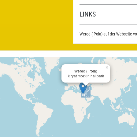
LINKS
Wered ( Pola) auf der Webseite 
×
Wered ( Pola)
kiryat mozkin hai park