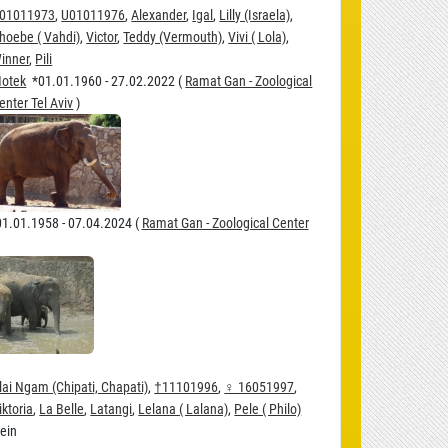
01011973
,
U01011976
,
Alexander
,
Igal
,
Lilly (Israela)
,
hoebe ( Vahdi)
,
Victor
,
Teddy (Vermouth)
,
Vivi ( Lola)
,
inner
,
Pili
otek
*01.01.1960 - 27.02.2022 (
Ramat Gan - Zoological
enter Tel Aviv
)
1.01.1958 - 07.04.2024 (
Ramat Gan - Zoological Center
lai Ngam (Chipati, Chapati)
,
†11101996
,
♀ 16051997
,
iktoria
,
La Belle
,
Latangi
,
Lelana ( Lalana)
,
Pele ( Philo)
ein