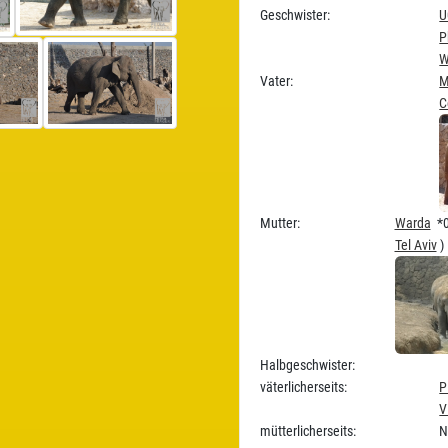
Geschwister:
U
P
W
Vater:
M
C
Mutter:
Warda
*0
Tel Aviv
)
Halbgeschwister:
väterlicherseits:
P
V
mütterlicherseits:
N