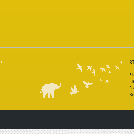
S
El
El
Fo
Be