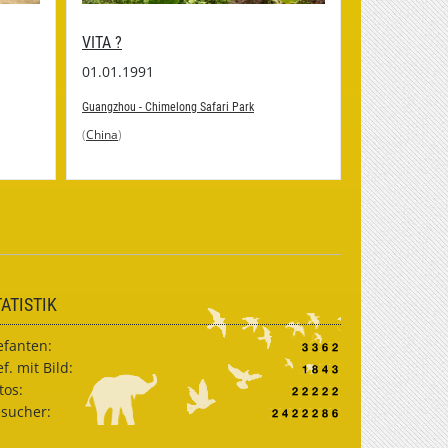
VITA ?
ADILA ?
01.01.1991
01.01.1993
Guangzhou - Chimelong Safari Park
Guangzhou - Chi
(
China
)
(
China
)
TATISTIK
efanten:
ef. mit Bild:
tos:
sucher: