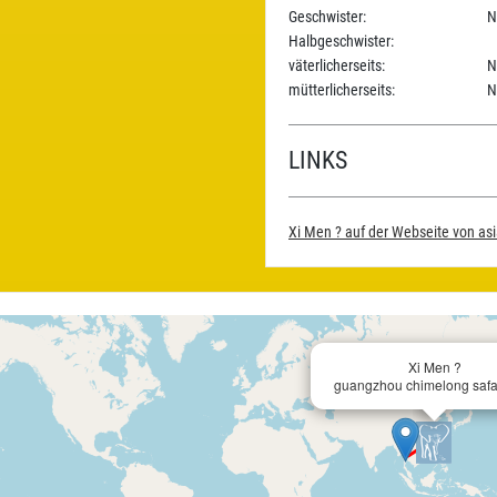
Geschwister:
N
Halbgeschwister:
väterlicherseits:
N
mütterlicherseits:
N
LINKS
Xi Men ? auf der Webseite von as
Xi Men ?
guangzhou chimelong safar