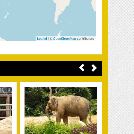
Leaflet
| ©
OpenStreetMap
contributors