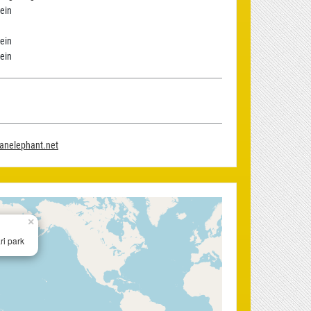
ein
ein
ein
ianelephant.net
×
i park