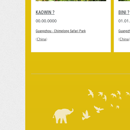
KAOWIN ?
BINI ?
00.00.0000
01.01
Guangzhou - Chimelong Safari Park
Guangzh
rk
(
China
)
(
China
)