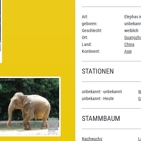
Art:
Elephas 
geboren:
unbekann
Geschlecht:
weiblich
Ort:
Guangzhou
Land:
China
Kontinent:
Asie
STATIONEN
unbekannt - unbekannt
W
unbekannt - Heute
G
STAMMBAUM
Nachwuchs
:
L