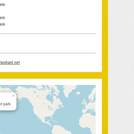
ein
ein
ein
elephant.net
×
i park