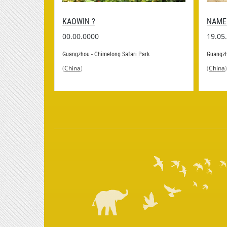
KAOWIN ?
NAME
00.00.0000
19.05
Guangzhou - Chimelong Safari Park
Guangzh
rk
(
China
)
(
China
)