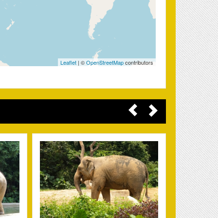
Leaflet
| ©
OpenStreetMap
contributors