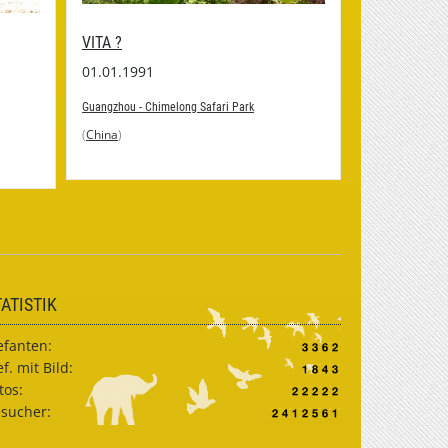
VITA ?
ADILA ?
01.01.1991
01.01.1993
Guangzhou - Chimelong Safari Park
Guangzhou - Chi
(
China
)
(
China
)
TATISTIK
efanten:
ef. mit Bild:
tos:
sucher: