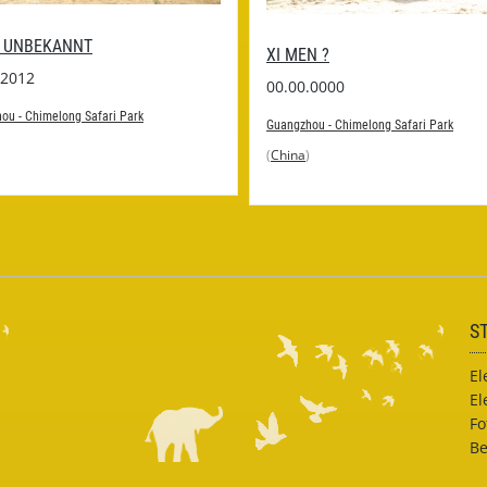
 UNBEKANNT
XI MEN ?
.2012
00.00.0000
ou - Chimelong Safari Park
Guangzhou - Chimelong Safari Park
(
China
)
S
El
El
Fo
Be