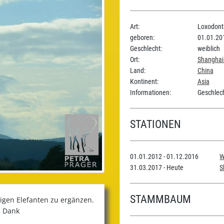
Art:
Loxodonta
geboren:
01.01.20
Geschlecht:
weiblich
Ort:
Shanghai
Land:
China
Kontinent:
Asia
Informationen:
Geschlecht
STATIONEN
01.01.2012 - 01.12.2016
W
31.03.2017 - Heute
S
STAMMBAUM
iligen Elefanten zu ergänzen.
n Dank