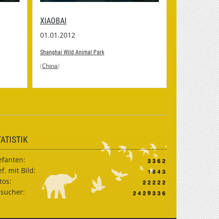
XIAOBAI
NAME UNBE
01.01.2012
01.01.2012
Shanghai Wild Animal Park
Shanghai Wild A
(
China
)
(
China
)
TATISTIK
efanten:
ef. mit Bild:
tos:
sucher: