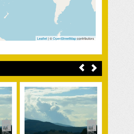
Leaflet
| ©
OpenStreetMap
contributors