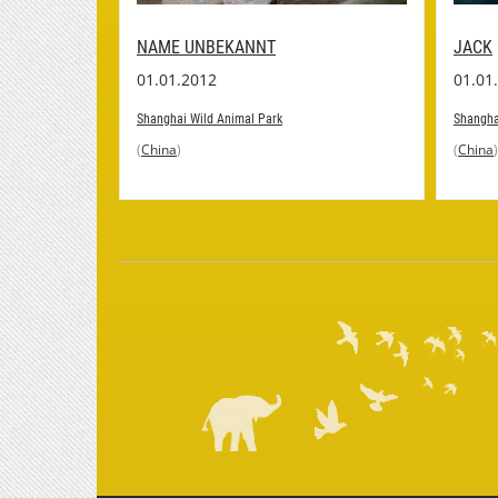
NAME UNBEKANNT
JACK
01.01.2012
01.01
Shanghai Wild Animal Park
Shangha
(
China
)
(
China
)