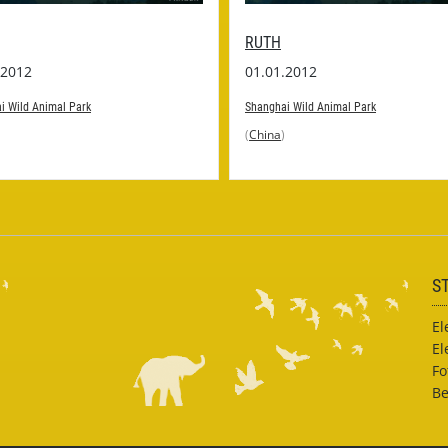
RUTH
.2012
01.01.2012
i Wild Animal Park
Shanghai Wild Animal Park
(
China
)
S
El
El
Fo
Be