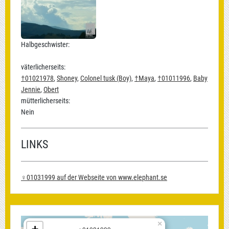
Halbgeschwister:
väterlicherseits:
†01021978
,
Shoney
,
Colonel tusk (Boy)
,
†Maya
,
†01011996
,
Baby
Jennie
,
Obert
mütterlicherseits:
Nein
LINKS
♀01031999 auf der Webseite von www.elephant.se
×