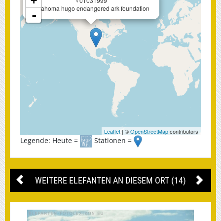
+
♀01031999
oklahoma hugo endangered ark foundation
-
Leaflet
| ©
OpenStreetMap
contributors
Legende: Heute =
Stationen =
WEITERE ELEFANTEN AN DIESEM ORT (14)