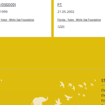
 (OSGOOD)
P.T.
.1999
21.05.2002
- Yulee - White Oak Foundation
Florida - Yulee - White Oak Foundation
(
USA
)
S
El
El
Fo