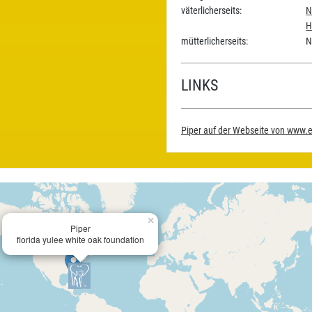
väterlicherseits:
N
H
mütterlicherseits:
N
LINKS
Piper auf der Webseite von www.
×
Piper
florida yulee white oak foundation