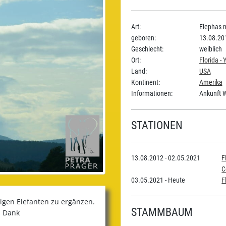
Art:
Elephas 
geboren:
13.08.20
Geschlecht:
weiblich
Ort:
Florida -
Land:
USA
Kontinent:
Amerika
Informationen:
Ankunft W
STATIONEN
13.08.2012 - 02.05.2021
F
C
03.05.2021 - Heute
F
iligen Elefanten zu ergänzen.
STAMMBAUM
n Dank