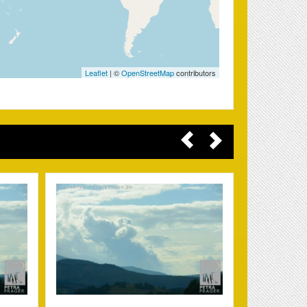
Leaflet
| ©
OpenStreetMap
contributors