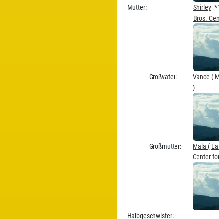
Mutter:
Shirley
*1
Bros. Cen
Großvater:
Vance ( M
)
Großmutter:
Mala ( La
Center fo
Halbgeschwister: