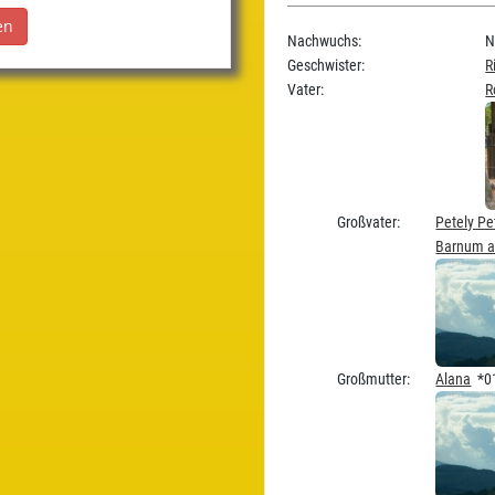
Nachwuchs:
N
Geschwister:
R
Vater:
R
Großvater:
Petely Pe
Barnum a.
Großmutter:
Alana
*01