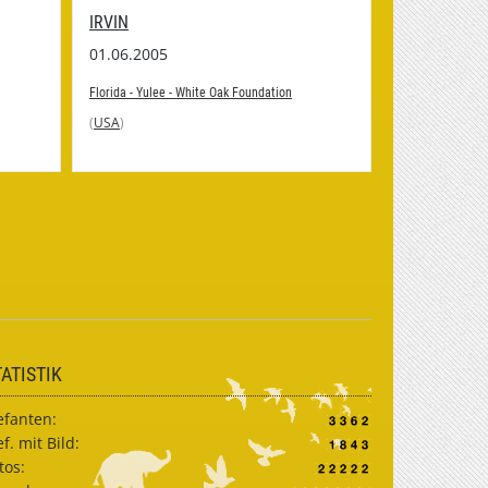
IRVIN
BARACK ( R
01.06.2005
19.01.2009
Florida - Yulee - White Oak Foundation
Florida - Yulee 
(
USA
)
(
USA
)
TATISTIK
efanten:
ef. mit Bild:
tos: