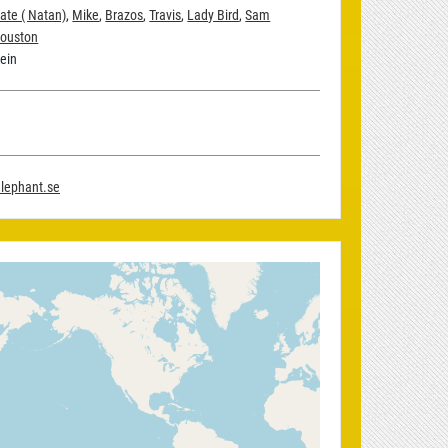
ate ( Natan)
,
Mike
,
Brazos
,
Travis
,
Lady Bird
,
Sam
ouston
ein
elephant.se