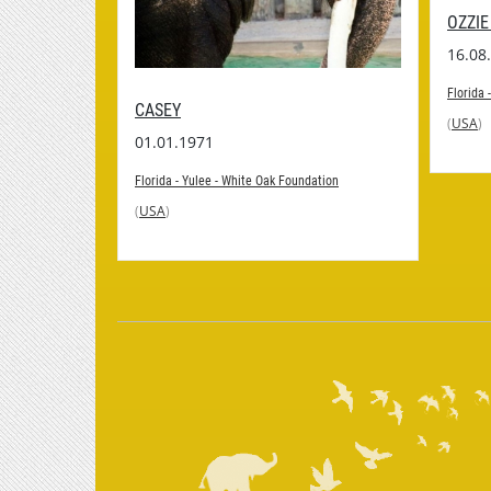
OZZIE
16.08
ation
Florida 
CASEY
(
USA
)
01.01.1971
Florida - Yulee - White Oak Foundation
(
USA
)