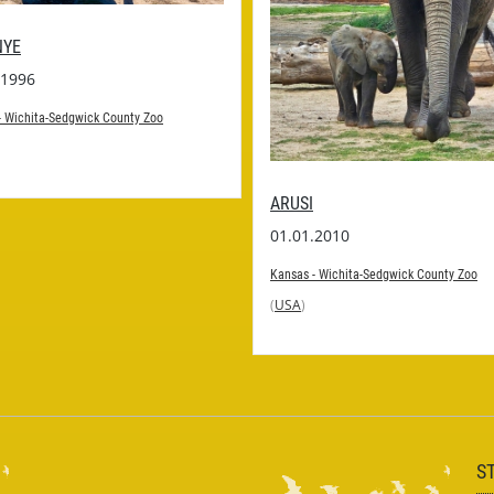
NYE
.1996
- Wichita-Sedgwick County Zoo
ARUSI
01.01.2010
Kansas - Wichita-Sedgwick County Zoo
(
USA
)
S