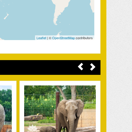
Leaflet
| ©
OpenStreetMap
contributors