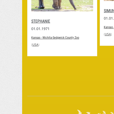
SIMU
01.01
STEPHANIE
Kansas 
01.01.1971
(
USA
)
y Zoo
Kansas - Wichita-Sedgwick County Zoo
(
USA
)