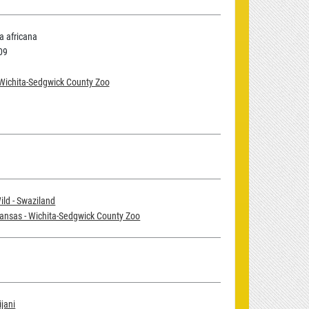
 africana
09
Wichita-Sedgwick County Zoo
ild - Swaziland
ansas - Wichita-Sedgwick County Zoo
ijani