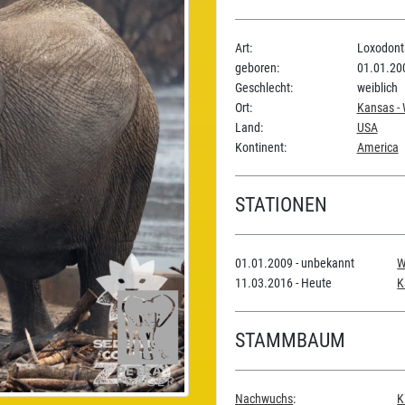
Art:
Loxodonta
geboren:
01.01.20
Geschlecht:
weiblich
Ort:
Kansas - 
Land:
USA
Kontinent:
America
STATIONEN
01.01.2009 - unbekannt
W
11.03.2016 - Heute
K
STAMMBAUM
Nachwuchs
:
K