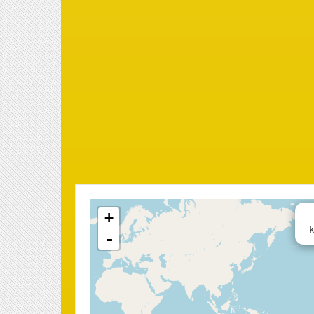
+
k
-