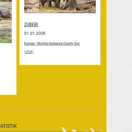
ZUBERI
TALIA
01.01.2008
01.01.2011
Kansas - Wichita-Sedgwick County Zoo
Kansas - Wichit
(
USA
)
(
USA
)
TATISTIK