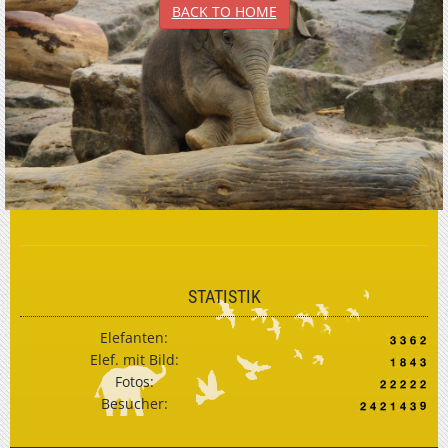
BACK TO HOME
STATISTIK
Elefanten:
Elef. mit Bild:
Fotos:
Besucher: