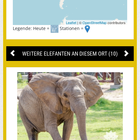
Leaflet
| ©
OpenStreetMap
contributors
Legende: Heute =
Stationen =
WEITERE ELEFANTEN AN DIESEM ORT (10)