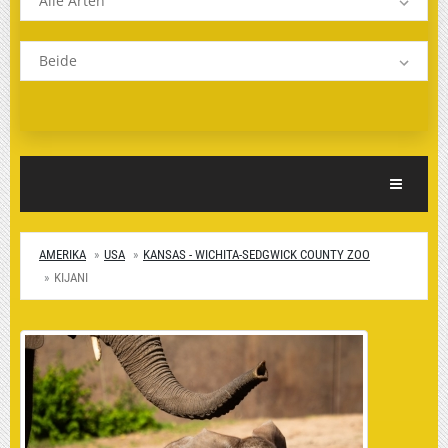
Alle Arten
Beide
Toggle Nav
AMERIKA
USA
KANSAS - WICHITA-SEDGWICK COUNTY ZOO
KIJANI